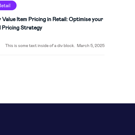
Retail
 Value Item Pricing in Retail: Optimise your
 Pricing Strategy
This is some text inside of a div block.
March 5, 2025