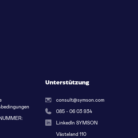
Unterstützung
e
consult@symson.com
sbedingungen
085 - 06 03 934
LNUMMER:
LinkedIn SYMSON
8
Västeland 110