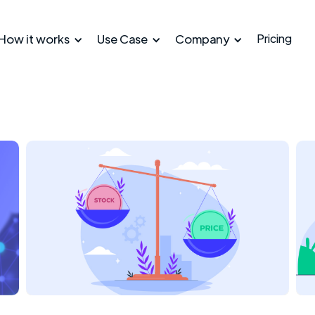
How it works
Use Case
Company
Pricing