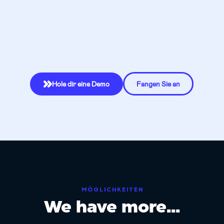
Hole dir eine Demo
Fangen Sie an

MÖGLICHKEITEN
We have more...