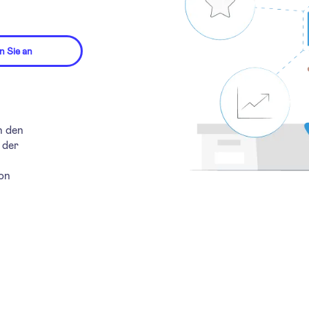
 Sie an
n den
 der
ion