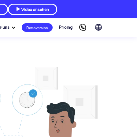
Video ansehen

r uns
Pricing
Demoversion