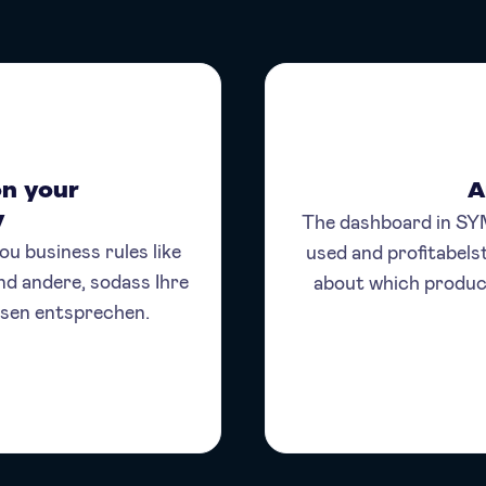
on your
A
The dashboard in SY
y
u business rules like
used and profitabels
d andere, sodass Ihre
about which produc
ssen entsprechen.