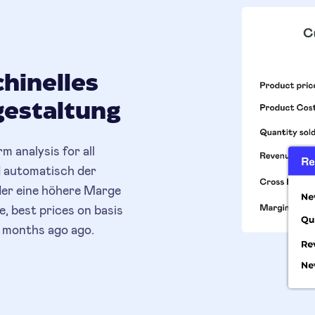
chinelles
gestaltung
 analysis for all
d automatisch der
der eine höhere Marge
, best prices on basis
r months ago ago.