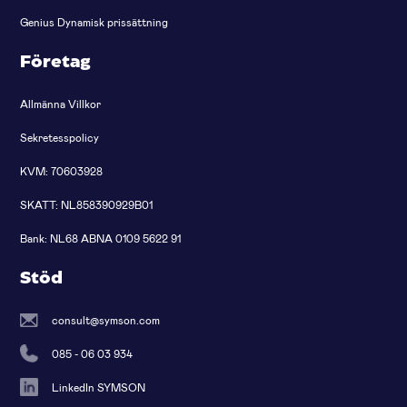
Genius Dynamisk prissättning
Företag
Allmänna Villkor
Sekretesspolicy
KVM: 70603928
SKATT: NL858390929B01
Bank: NL68 ABNA 0109 5622 91
Stöd
consult@symson.com
085 - 06 03 934
LinkedIn SYMSON