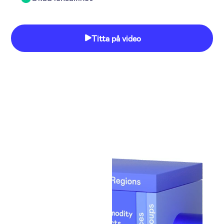
Titta på video
