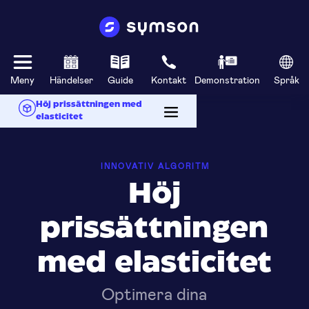
Meny
Händelser
Guide
Kontakt
Demonstration
Språk
Höj prissättningen med
elasticitet
INNOVATIV ALGORITM
Höj
prissättningen
med elasticitet
Optimera dina