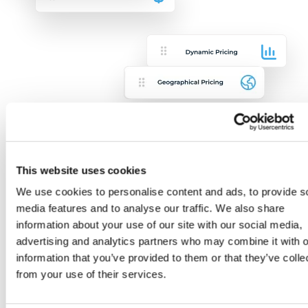
ANPASSA DIN STRATEGI
This website uses cookies
Kombinera med andra
We use cookies to personalise content and ads, to provide s
strategier
media features and to analyse our traffic. We also share
information about your use of our site with our social media,
advertising and analytics partners who may combine it with o
Innan man beslutar om den optimala
information that you’ve provided to them or that they’ve colle
prissättningsstrategin måste prisbestämmande
from your use of their services.
faktorer utvärderas. Är kostnaden en primär