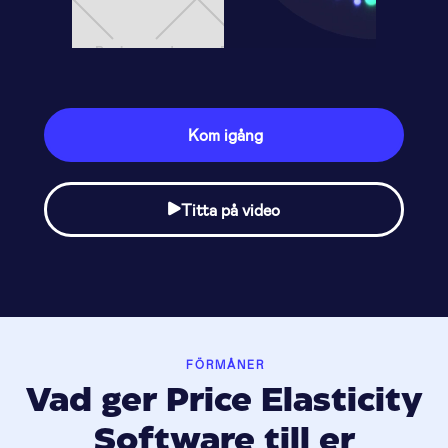
Kom igång
Titta på video

FÖRMÅNER
Vad ger Price Elasticity
Software till er