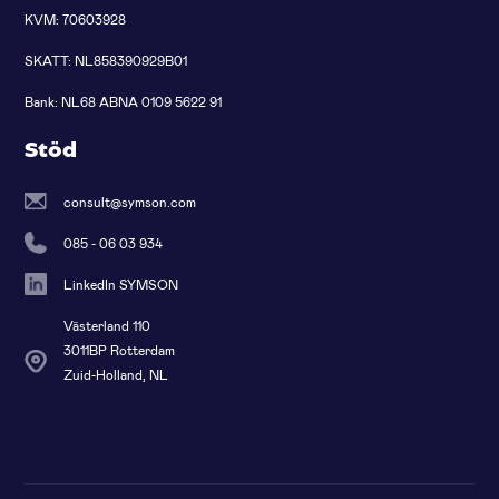
KVM: 70603928
SKATT: NL858390929B01
Bank: NL68 ABNA 0109 5622 91
Stöd
consult@symson.com
085 - 06 03 934
LinkedIn SYMSON
Västerland 110
3011BP Rotterdam
Zuid-Holland, NL