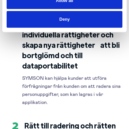
Allow all
GDPR POLICY FÖLJT AV SYMSON
Deny
Förbättra befintliga
1
individuella rättigheter och
skapa nya rättigheter att bli
bortglömd och till
dataportabilitet
SYMSON kan hjälpa kunder att utföra
förfrågningar från kunden om att radera sina
personuppgifter, som kan lagras i vår
applikation.
Rätt till radering och rätten
2