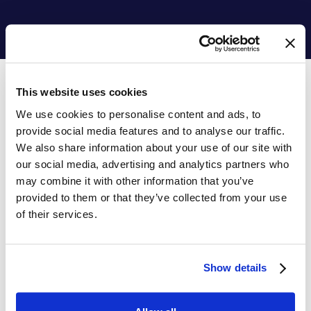
This website uses cookies
We use cookies to personalise content and ads, to
provide social media features and to analyse our traffic.
Så följer SYMSON GDPR
We also share information about your use of our site with
GDPR skyddar EU-registrerades grundläggande
our social media, advertising and analytics partners who
may combine it with other information that you’ve
rätt till integritet och skydd av personuppgifter.
provided to them or that they’ve collected from your use
SYMSONs huvudkontor är baserat i Nederländerna
of their services.
och därför är SYMSON född och uppvuxen med
höga krav när det gäller integritet, efterlevnad och
datasäkerhet.
Show details