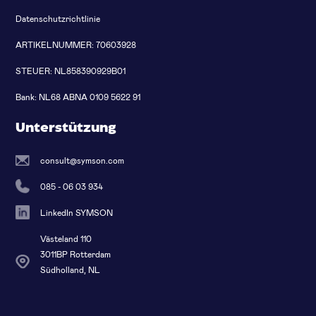
Datenschutzrichtlinie
ARTIKELNUMMER: 70603928
STEUER: NL858390929B01
Bank: NL68 ABNA 0109 5622 91
Unterstützung
consult@symson.com
085 - 06 03 934
LinkedIn SYMSON
Västeland 110
3011BP Rotterdam
Südholland, NL