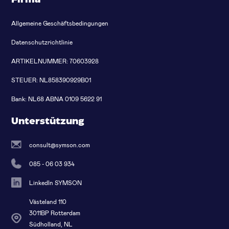
Allgemeine Geschäftsbedingungen
Datenschutzrichtlinie
ARTIKELNUMMER: 70603928
STEUER: NL858390929B01
Bank: NL68 ABNA 0109 5622 91
Unterstützung
consult@symson.com
085 - 06 03 934
LinkedIn SYMSON
Västeland 110
3011BP Rotterdam
Südholland, NL