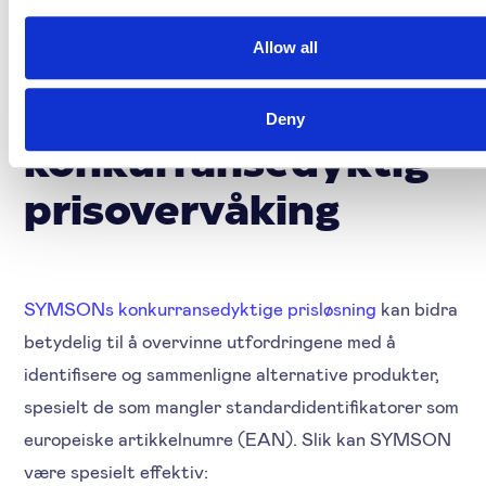
hjelper deg med å
Allow all
overvinne slike
utfordringer i
Deny
konkurransedyktig
prisovervåking
SYMSONs konkurransedyktige prisløsning
kan bidra
betydelig til å overvinne utfordringene med å
identifisere og sammenligne alternative produkter,
spesielt de som mangler standardidentifikatorer som
europeiske artikkelnumre (EAN). Slik kan SYMSON
være spesielt effektiv: