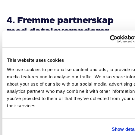
4. Fremme partnerskap
med dataleverandører
Å samarbeide med dataleverandører som
This website uses cookies
spesialiserer seg på markeds- og prisdata for
We use cookies to personalise content and ads, to provide s
alternative produkter kan redusere
media features and to analyse our traffic. We also share info
arbeidsmengden. Disse leverandørene har tilgang til
about your use of our site with our social media, advertising 
analytics partners who may combine it with other information
omfattende databaser og kan tilby unik innsikt i
you’ve provided to them or that they’ve collected from your u
markedstrender og alternative produktpriser.
their services.
Hvordan SYMSON
Show detai