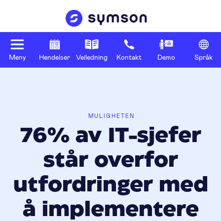
Meny
Hendelser
Veiledning
Kontakt
Demo
Språk
MULIGHETEN
76% av IT-sjefer
står overfor
utfordringer med
å implementere