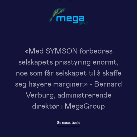
po
og 
g
d
«Med SYMSON forbedres
selskapets prisstyring enormt,
noe som får selskapet til å skaffe
seg høyere marginer.» - Bernard
Verburg, administrerende
direktør i MegaGroup
Se casestudie