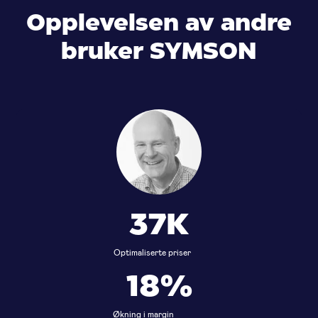
Opplevelsen av andre
bruker SYMSON
37K
Optimaliserte priser
18%
Økning i margin