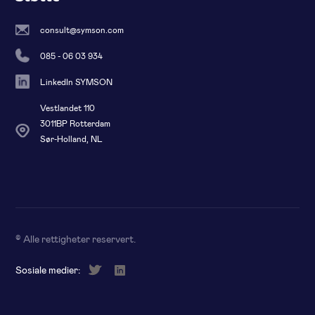
consult@symson.com
085 - 06 03 934
LinkedIn SYMSON
Vestlandet 110
3011BP Rotterdam
Sør-Holland, NL
© Alle rettigheter reservert
.
Sosiale medier: