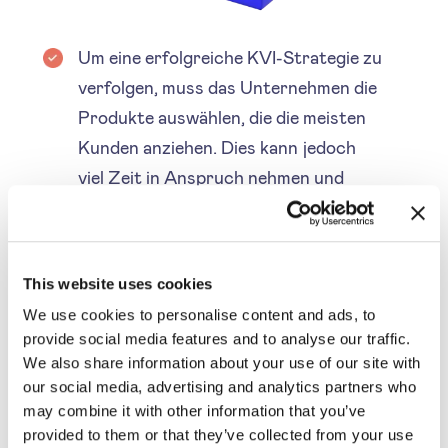
Um eine erfolgreiche KVI-Strategie zu
verfolgen, muss das Unternehmen die
Produkte auswählen, die die meisten
Kunden anziehen. Dies kann jedoch
viel Zeit in Anspruch nehmen und
erfordert unterschiedliche Analysen.
Mit Hilfe einer intelligenten
Preisverwaltungssoftware wie
This website uses cookies
SYMSON wird der Prozess jedoch
We use cookies to personalise content and ads, to
erheblich rationalisiert.
provide social media features and to analyse our traffic.
Ähnlich wie die Artikel mit dem
We also share information about your use of our site with
our social media, advertising and analytics partners who
Schlüsselwert müssen die Artikel, die
may combine it with other information that you’ve
häufig mit ihnen gekauft werden, sehr
provided to them or that they’ve collected from your use