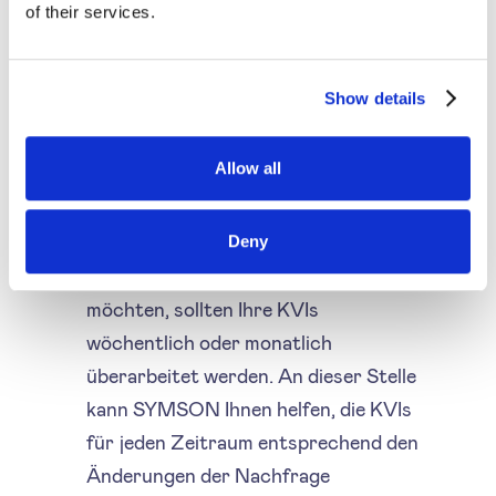
gut optimierte Preise haben, damit die
of their services.
Strategie wirksam ist. Dieser Prozess
kann sehr zeitaufwändig werden, mit
Show details
einer KI-Preisoptimierungslösung wie
SYMSON kann er jedoch viel schneller
Allow all
durchgeführt werden.
Der Prozess der Auswahl der KVIs ist
kein statischer Prozess. Wenn Sie
Deny
also eine effiziente Strategie haben
möchten, sollten Ihre KVIs
wöchentlich oder monatlich
überarbeitet werden. An dieser Stelle
kann SYMSON Ihnen helfen, die KVIs
für jeden Zeitraum entsprechend den
Änderungen der Nachfrage