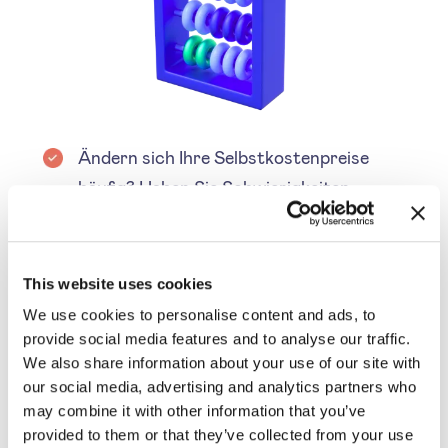
Ändern sich Ihre Selbstkostenpreise
häufig? Haben Sie Schwierigkeiten,
Ihre Preise ständig zu aktualisieren,
um Ihre Gewinnspanne beizubehalten?
Mit einer Preisverwaltungssoftware
This website uses cookies
wie SYMSON können Sie Ihre
We use cookies to personalise content and ads, to
Preisänderungen automatisieren, um
provide social media features and to analyse our traffic.
We also share information about your use of our site with
Kostenänderungen Rechnung zu
our social media, advertising and analytics partners who
tragen. Mit Hilfe unseres
may combine it with other information that you’ve
Preismanagement-Tools können Sie
provided to them or that they’ve collected from your use