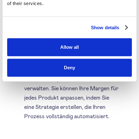
Ihre Gewinnmargen auf einem
of their services.
konstanten Niveau halten.
Erhöhen Sie manuell die Preise Ihrer
Show details
Produkte? Ist Ihre aktuelle
Preismanagement-Lösung
Allow all
zeitintensiv und unintuitiv? Mit
Preisautomatisierungssoftware wie
Deny
SYMSON können Sie alle Ihre
Selbstkostenpreise effizient
verwalten. Sie können Ihre Margen für
jedes Produkt anpassen, indem Sie
eine Strategie erstellen, die Ihren
Prozess vollständig automatisiert.