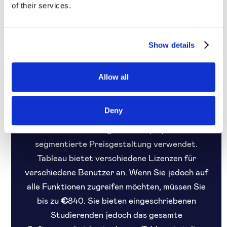
Rabatt, normale berufstätige Erwachsene nicht.
of their services.
Auf diese Weise unterteilen Kinos das breitere
Zielpublikum je nach Alter in kleinere Segmente.
Show details
Indem sie verschiedenen Zielgruppen Rabatte
anbieten, machen sie es für diese speziellen
Personen attraktiver, ein Ticket zu kaufen.
Allow all
Tabelle
Deny
Tableau ist ein Softwaretool zur
Datenvisualisierung und -analyse, das eine
segmentierte Preisgestaltung verwendet.
Tableau bietet verschiedene Lizenzen für
verschiedene Benutzer an. Wenn Sie jedoch auf
alle Funktionen zugreifen möchten, müssen Sie
bis zu
€
840. Sie bieten eingeschriebenen
Studierenden jedoch das gesamte