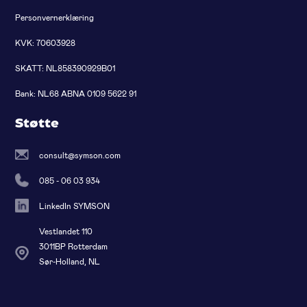
Personvernerklæring
KVK: 70603928
SKATT: NL858390929B01
Bank: NL68 ABNA 0109 5622 91
Støtte
consult@symson.com
085 - 06 03 934
LinkedIn SYMSON
Vestlandet 110
3011BP Rotterdam
Sør-Holland, NL