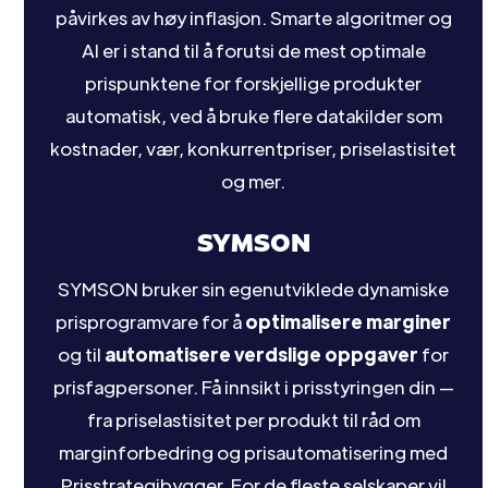
påvirkes av høy inflasjon. Smarte algoritmer og
AI er i stand til å forutsi de mest optimale
prispunktene for forskjellige produkter
automatisk, ved å bruke flere datakilder som
kostnader, vær, konkurrentpriser, priselastisitet
og mer.
SYMSON
SYMSON bruker sin egenutviklede dynamiske
prisprogramvare for å
optimalisere marginer
og til
automatisere verdslige oppgaver
for
prisfagpersoner. Få innsikt i prisstyringen din —
fra priselastisitet per produkt til råd om
marginforbedring og prisautomatisering med
Prisstrategibygger. For de fleste selskaper vil