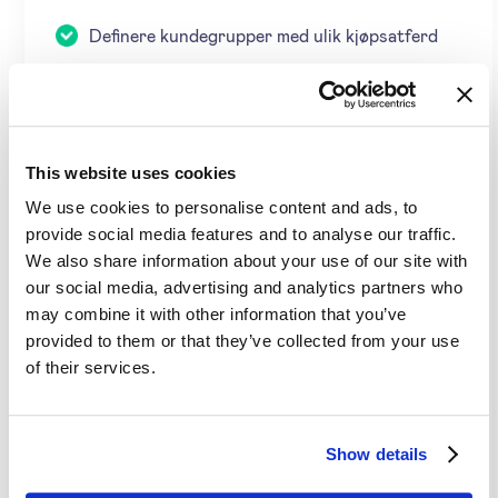
Definere kundegrupper med ulik kjøpsatferd
Segmentere kunder etter forskjellige
beregninger, for eksempel størrelsen på
selskapet, ordrestørrelse og region
This website uses cookies
Lag prislister for de ulike segmentene
We use cookies to personalise content and ads, to
Test de forskjellige prisene gradvis
provide social media features and to analyse our traffic.
We also share information about your use of our site with
Analyser resultatene og lær
our social media, advertising and analytics partners who
may combine it with other information that you’ve
Gjelder for alle klienter
provided to them or that they’ve collected from your use
of their services.
Implementere segmentert
prising i Symson
For å implementere en kostnadsbasert
Show details
prisstrategi, må man beregne kostnadene først.