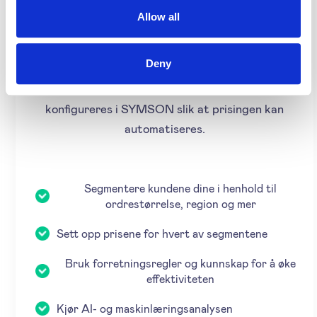
Kostnadene inkluderer faste kostnader og
Allow all
variable kostnader. Når kostnadene er kjent og
klare, kan du legge dem til SYMSON-plattformen
Deny
ved å importere prisdataene dine. Etter importen
kan prisreglene og spesifikasjonene enkelt
konfigureres i SYMSON slik at prisingen kan
automatiseres.
Segmentere kundene dine i henhold til
ordrestørrelse, region og mer
Sett opp prisene for hvert av segmentene
Bruk forretningsregler og kunnskap for å øke
effektiviteten
Kjør AI- og maskinlæringsanalysen