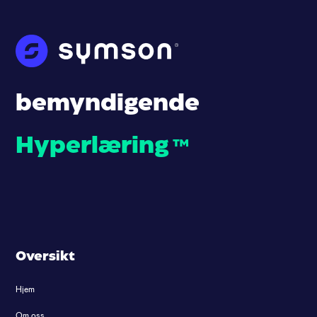
bemyndigende
Hyperlæring
™
Oversikt
Hjem
Om oss